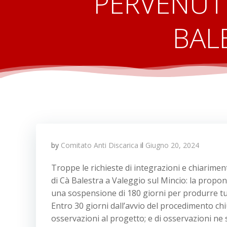
PERVENUTE
BAL
by
Comitato Anti Discarica
il
Giugno 20, 2024
Troppe le richieste di integrazioni e chiariment
di Cà Balestra a Valeggio sul Mincio: la prop
una sospensione di 180 giorni per produrre tut
Entro 30 giorni dall’avvio del procedimento c
osservazioni al progetto; e di osservazioni ne