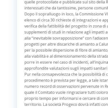
quelle protocollate e pubblicate sul sito della 
interessati che da tantissime, persone comuni!
Dopo il sopralluogo in loco, la Commissione V
elenco di circa 30 richieste di integrazioni e 
verifica della fattibilità del progetto in zona di
supplementi di studi in relazione agli impatti 
alla “inevitabile sovrapposizione” con l’adiacen
progetti per altre discariche di amianto a Calur
per la possibile dispersione di fibre di amianto
alla viabilità e al dimensionamento della strada 
porre in essere nel caso di incidenti, all’inqui
approfondite valutazioni sugli impatti sanitari
Pur nella consapevolezza che la possibilità di 
procedimento è prevista per legge, a tale ista
numero record di osservazioni pervenute in Re
quale il Comitato vuole ringraziare tutti color
proprio tempo per informarsi e cercare di cont
territorio. La società Progeco dovrà infatti c