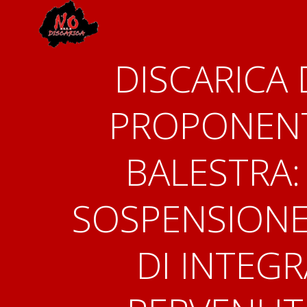
Vai
al
contenuto
DISCARICA 
PROPONENT
BALESTRA:
SOSPENSIONE 
DI INTEG