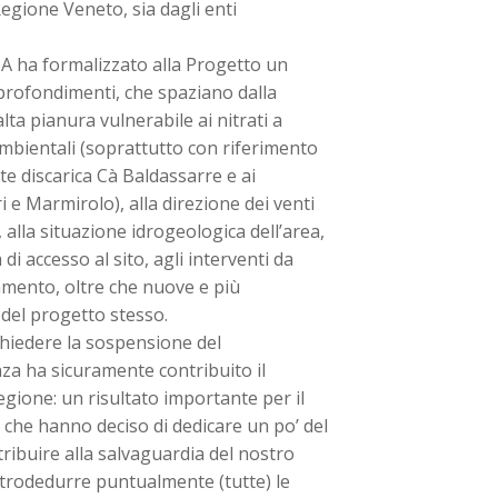
Regione Veneto, sia dagli enti
IA ha formalizzato alla Progetto un
approfondimenti, che spaziano dalla
 alta pianura vulnerabile ai nitrati a
ambientali (soprattutto con riferimento
te discarica Cà Baldassarre e ai
i e Marmirolo), alla direzione dei venti
, alla situazione idrogeologica dell’area,
di accesso al sito, agli interventi da
namento, oltre che nuove e più
 del progetto stesso.
chiedere la sospensione del
nza ha sicuramente contribuito il
gione: un risultato importante per il
o che hanno deciso di dedicare un po’ del
ribuire alla salvaguardia del nostro
ontrodedurre puntualmente (tutte) le