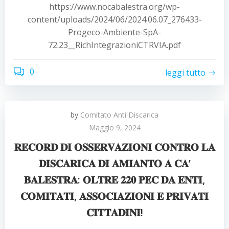
https://www.nocabalestra.org/wp-
content/uploads/2024/06/2024.06.07_276433-
Progeco-Ambiente-SpA-
72.23__RichIntegrazioniCTRVIA.pdf
0
leggi tutto
by
Comitato Anti Discarica
Maggio 9, 2024
𝐑𝐄𝐂𝐎𝐑𝐃 𝐃𝐈 𝐎𝐒𝐒𝐄𝐑𝐕𝐀𝐙𝐈𝐎𝐍𝐈 𝐂𝐎𝐍𝐓𝐑𝐎 𝐋𝐀
𝐃𝐈𝐒𝐂𝐀𝐑𝐈𝐂𝐀 𝐃𝐈 𝐀𝐌𝐈𝐀𝐍𝐓𝐎 𝐀 𝐂𝐀’
𝐁𝐀𝐋𝐄𝐒𝐓𝐑𝐀: 𝐎𝐋𝐓𝐑𝐄 𝟐𝟐𝟎 𝐏𝐄𝐂 𝐃𝐀 𝐄𝐍𝐓𝐈,
𝐂𝐎𝐌𝐈𝐓𝐀𝐓𝐈, 𝐀𝐒𝐒𝐎𝐂𝐈𝐀𝐙𝐈𝐎𝐍𝐈 𝐄 𝐏𝐑𝐈𝐕𝐀𝐓𝐈
𝐂𝐈𝐓𝐓𝐀𝐃𝐈𝐍𝐈!