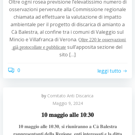
Oltre ogni rosea previsione l’elevatissimo numero di
osservazioni pervenute alla Commissione regionale
chiamata ad effettuare la valutazione di impatto
ambientale per il progetto di discarica di amianto a
Cà Balestra, al confine tra i comuni di Valeggio sul
Mincio e Villafranca di Verona. O̲l̲t̲r̲e̲ ̲2̲2̲0̲ ̲l̲e̲ ̲o̲s̲s̲e̲r̲v̲a̲z̲i̲o̲n̲i̲
̲g̲i̲à̲ ̲p̲r̲o̲t̲o̲c̲o̲l̲l̲a̲t̲e̲ ̲e̲ ̲p̲u̲b̲b̲l̲i̲c̲a̲t̲e̲ sull’apposita sezione del
sito […]
0
leggi tutto
by
Comitato Anti Discarica
Maggio 9, 2024
𝟏𝟎 𝐦𝐚𝐠𝐠𝐢𝐨 𝐚𝐥𝐥𝐞 𝟏𝟎:𝟑𝟎
𝟏𝟎 𝐦𝐚𝐠𝐠𝐢𝐨 𝐚𝐥𝐥𝐞 𝟏𝟎:𝟑𝟎, 𝐬𝐢 𝐫𝐢𝐮𝐧𝐢𝐫𝐚𝐧𝐧𝐨 𝐚 𝐂𝐚̀ 𝐁𝐚𝐥𝐞𝐬𝐭𝐫𝐚
𝐫𝐚𝐩𝐩𝐫𝐞𝐬𝐞𝐧𝐭𝐚𝐧𝐭𝐢 𝐝𝐞𝐥𝐥𝐚 𝐑𝐞𝐠𝐢𝐨𝐧𝐞, 𝐞𝐧𝐭𝐢 𝐢𝐧𝐭𝐞𝐫𝐞𝐬𝐬𝐚𝐭𝐢 𝐞 𝐥𝐚 𝐝𝐢𝐭𝐭𝐚