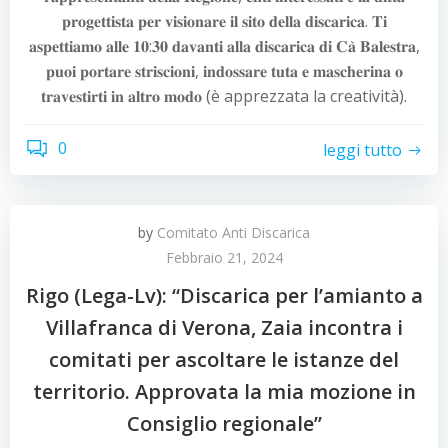
𝐩𝐫𝐨𝐠𝐞𝐭𝐭𝐢𝐬𝐭𝐚 𝐩𝐞𝐫 𝐯𝐢𝐬𝐢𝐨𝐧𝐚𝐫𝐞 𝐢𝐥 𝐬𝐢𝐭𝐨 𝐝𝐞𝐥𝐥𝐚 𝐝𝐢𝐬𝐜𝐚𝐫𝐢𝐜𝐚. 𝐓𝐢
𝐚𝐬𝐩𝐞𝐭𝐭𝐢𝐚𝐦𝐨 𝐚𝐥𝐥𝐞 𝟏𝟎:𝟑𝟎 𝐝𝐚𝐯𝐚𝐧𝐭𝐢 𝐚𝐥𝐥𝐚 𝐝𝐢𝐬𝐜𝐚𝐫𝐢𝐜𝐚 𝐝𝐢 𝐂𝐚̀ 𝐁𝐚𝐥𝐞𝐬𝐭𝐫𝐚,
𝐩𝐮𝐨𝐢 𝐩𝐨𝐫𝐭𝐚𝐫𝐞 𝐬𝐭𝐫𝐢𝐬𝐜𝐢𝐨𝐧𝐢, 𝐢𝐧𝐝𝐨𝐬𝐬𝐚𝐫𝐞 𝐭𝐮𝐭𝐚 𝐞 𝐦𝐚𝐬𝐜𝐡𝐞𝐫𝐢𝐧𝐚 𝐨
𝐭𝐫𝐚𝐯𝐞𝐬𝐭𝐢𝐫𝐭𝐢 𝐢𝐧 𝐚𝐥𝐭𝐫𝐨 𝐦𝐨𝐝𝐨 (è apprezzata la creatività).
0
leggi tutto
by
Comitato Anti Discarica
Febbraio 21, 2024
Rigo (Lega-Lv): “Discarica per l’amianto a
Villafranca di Verona, Zaia incontra i
comitati per ascoltare le istanze del
territorio. Approvata la mia mozione in
Consiglio regionale”