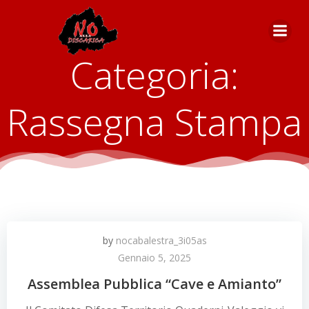
Vai
al
contenuto
Categoria:
Rassegna Stampa
by
nocabalestra_3i05as
Gennaio 5, 2025
Assemblea Pubblica “Cave e Amianto”