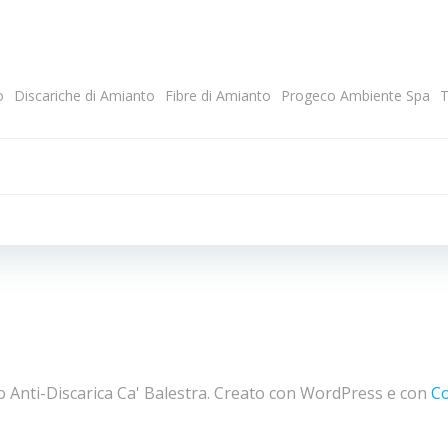
o
Discariche di Amianto
Fibre di Amianto
Progeco Ambiente Spa
T
Navigazion
articoli
 Anti-Discarica Ca' Balestra. Creato con WordPress e con
C