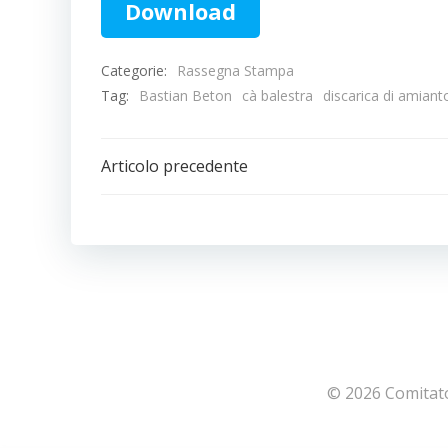
Download
Categorie:
Rassegna Stampa
Tag:
Bastian Beton
cà balestra
discarica di amiant
Navigazione
Articolo precedente
articoli
© 2026 Comitato