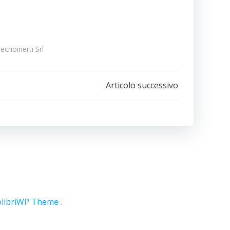
ecnoinerti Srl
e
Articolo successivo
olibriWP Theme
.