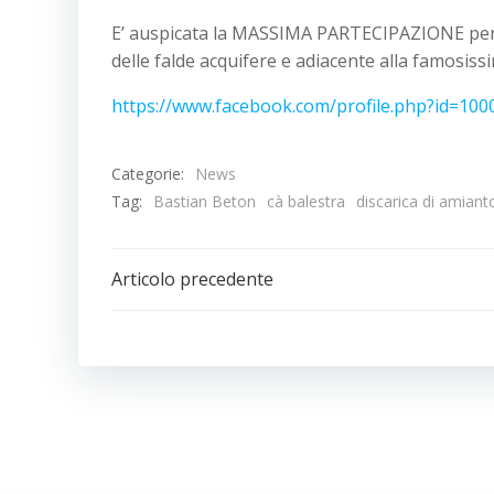
E’ auspicata la MASSIMA PARTECIPAZIONE per
delle falde acquifere e adiacente alla famosis
https://www.facebook.com/profile.php?id=10
Categorie:
News
Tag:
Bastian Beton
cà balestra
discarica di amiant
Navigazione
Articolo precedente
articoli