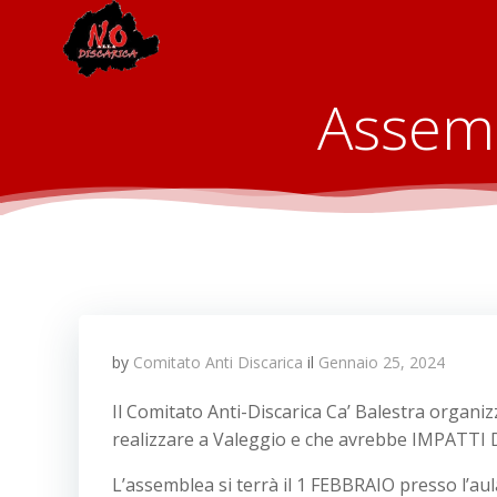
Vai
al
contenuto
Assemb
by
Comitato Anti Discarica
il
Gennaio 25, 2024
Il Comitato Anti-Discarica Ca’ Balestra org
realizzare a Valeggio e che avrebbe IMPATTI DE
L’assemblea si terrà il 1 FEBBRAIO presso l’aul