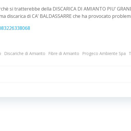
chè si tratterebbe della DISCARICA DI AMIANTO PIU’ GRAN
sima discarica di CA’ BALDASSARRE che ha provocato problemi 
0083226338068
o
Discariche di Amianto
Fibre di Amianto
Progeco Ambiente Spa
T
Navigazion
articoli